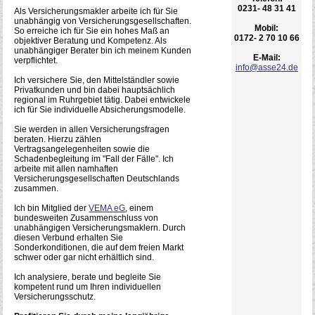
0231- 48 31 41
Als Versicherungsmakler arbeite ich für Sie
unabhängig von Versicherungsgesellschaften.
Mobil:
So erreiche ich für Sie ein hohes Maß an
0172- 2 70 10 66
objektiver Beratung und Kompetenz. Als
unabhängiger Berater bin ich meinem Kunden
E-Mail:
verpflichtet.
info@asse24.de
Ich versichere Sie, den Mittelständler sowie
Privatkunden und bin dabei hauptsächlich
regional im Ruhrgebiet tätig. Dabei entwickele
ich für Sie individuelle Absicherungsmodelle.
Sie werden in allen Versicherungsfragen
beraten. Hierzu zählen
Vertragsangelegenheiten sowie die
Schadenbegleitung im "Fall der Fälle". Ich
arbeite mit allen namhaften
Versicherungsgesellschaften Deutschlands
zusammen.
Ich bin Mitglied der
VEMA eG
, einem
bundesweiten Zusammenschluss von
unabhängigen Versicherungsmaklern. Durch
diesen Verbund erhalten Sie
Sonderkonditionen, die auf dem freien Markt
schwer oder gar nicht erhältlich sind.
Ich analysiere, berate und begleite Sie
kompetent rund um Ihren individuellen
Versicherungsschutz.